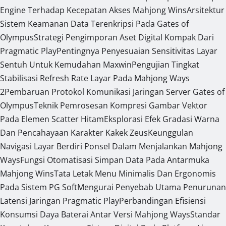
Engine Terhadap Kecepatan Akses Mahjong Wins
Arsitektur
Sistem Keamanan Data Terenkripsi Pada Gates of
Olympus
Strategi Pengimporan Aset Digital Kompak Dari
Pragmatic Play
Pentingnya Penyesuaian Sensitivitas Layar
Sentuh Untuk Kemudahan Maxwin
Pengujian Tingkat
Stabilisasi Refresh Rate Layar Pada Mahjong Ways
2
Pembaruan Protokol Komunikasi Jaringan Server Gates of
Olympus
Teknik Pemrosesan Kompresi Gambar Vektor
Pada Elemen Scatter Hitam
Eksplorasi Efek Gradasi Warna
Dan Pencahayaan Karakter Kakek Zeus
Keunggulan
Navigasi Layar Berdiri Ponsel Dalam Menjalankan Mahjong
Ways
Fungsi Otomatisasi Simpan Data Pada Antarmuka
Mahjong Wins
Tata Letak Menu Minimalis Dan Ergonomis
Pada Sistem PG Soft
Mengurai Penyebab Utama Penurunan
Latensi Jaringan Pragmatic Play
Perbandingan Efisiensi
Konsumsi Daya Baterai Antar Versi Mahjong Ways
Standar