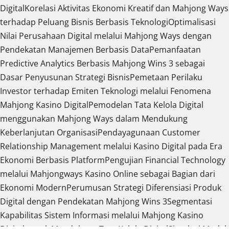
Digital
Korelasi Aktivitas Ekonomi Kreatif dan Mahjong Ways
terhadap Peluang Bisnis Berbasis Teknologi
Optimalisasi
Nilai Perusahaan Digital melalui Mahjong Ways dengan
Pendekatan Manajemen Berbasis Data
Pemanfaatan
Predictive Analytics Berbasis Mahjong Wins 3 sebagai
Dasar Penyusunan Strategi Bisnis
Pemetaan Perilaku
Investor terhadap Emiten Teknologi melalui Fenomena
Mahjong Kasino Digital
Pemodelan Tata Kelola Digital
menggunakan Mahjong Ways dalam Mendukung
Keberlanjutan Organisasi
Pendayagunaan Customer
Relationship Management melalui Kasino Digital pada Era
Ekonomi Berbasis Platform
Pengujian Financial Technology
melalui Mahjongways Kasino Online sebagai Bagian dari
Ekonomi Modern
Perumusan Strategi Diferensiasi Produk
Digital dengan Pendekatan Mahjong Wins 3
Segmentasi
Kapabilitas Sistem Informasi melalui Mahjong Kasino
Digital untuk Mendukung Tata Kelola Digital
Simulasi Model