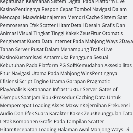
Kepatuhan Keamanan Sistem Digital Pada Platform Live
Kasino
Pentingnya Respon Cepat Tombol Navigasi Dalam
Mencapai Maxwin
Manajemen Memori Cache Sistem Saat
Pemrosesan Efek Scatter Hitam
Detail Desain Grafis Dan
Animasi Visual Tingkat Tinggi Kakek Zeus
Fitur Otomatis
Penghemat Kuota Data Internet Pada Mahjong Ways 2
Daya
Tahan Server Pusat Dalam Menampung Trafik Live
Kasino
Kustomisasi Antarmuka Pengguna Sesuai
Kebutuhan Pada Platform PG Soft
Kemudahan Aksesibilitas
Fitur Navigasi Utama Pada Mahjong Wins
Pentingnya
Efisiensi Script Engine Utama Garapan Pragmatic
Play
Analisis Ketahanan Infrastruktur Server Gates of
Olympus Saat Jam Sibuk
Prosedur Caching Data Untuk
Mempercepat Loading Akses Maxwin
Kejernihan Frekuensi
Audio Dan Efek Suara Karakter Kakek Zeus
Keunggulan Tata
Letak Komponen Grafis Pada Tampilan Scatter
Hitam
Kecepatan Loading Halaman Awal Mahjong Ways Di