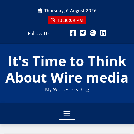
Skip
Thursday, 6 August 2026
to
content
10:36:10 PM
Follow Us
It's Time to Think
About Wire media
My WordPress Blog