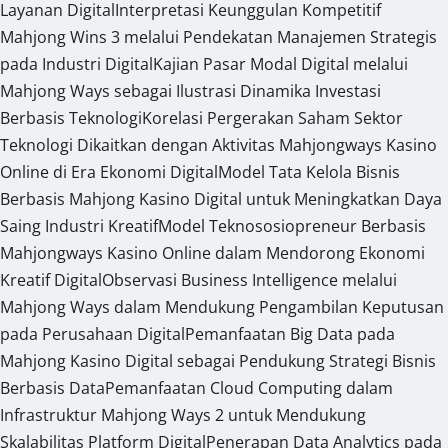
Layanan Digital
Interpretasi Keunggulan Kompetitif
Mahjong Wins 3 melalui Pendekatan Manajemen Strategis
pada Industri Digital
Kajian Pasar Modal Digital melalui
Mahjong Ways sebagai Ilustrasi Dinamika Investasi
Berbasis Teknologi
Korelasi Pergerakan Saham Sektor
Teknologi Dikaitkan dengan Aktivitas Mahjongways Kasino
Online di Era Ekonomi Digital
Model Tata Kelola Bisnis
Berbasis Mahjong Kasino Digital untuk Meningkatkan Daya
Saing Industri Kreatif
Model Teknososiopreneur Berbasis
Mahjongways Kasino Online dalam Mendorong Ekonomi
Kreatif Digital
Observasi Business Intelligence melalui
Mahjong Ways dalam Mendukung Pengambilan Keputusan
pada Perusahaan Digital
Pemanfaatan Big Data pada
Mahjong Kasino Digital sebagai Pendukung Strategi Bisnis
Berbasis Data
Pemanfaatan Cloud Computing dalam
Infrastruktur Mahjong Ways 2 untuk Mendukung
Skalabilitas Platform Digital
Penerapan Data Analytics pada