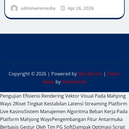
adminwiremedia
Apr 26, 2026
Copyright © 2026 | Powered by
WordPress
|
Editor
News
by
ThemeArile
Pengujian Efisiensi Rendering Vektor Visual Pada Mahjong
Ways 2
Riset Tingkat Kestabilan Latensi Streaming Platform
Live Kasino
Sistem Manajemen Algoritma Beban Kerja Pada
Platform Mahjong Ways
Pengembangan Fitur Antarmuka
Berbasis Gestur Oleh Tim PG Soft
Dampak Optimasi Script