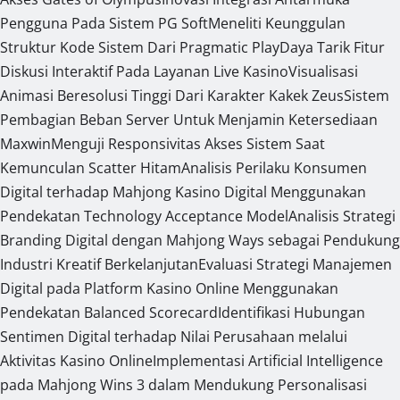
Pengguna Pada Sistem PG Soft
Meneliti Keunggulan
Struktur Kode Sistem Dari Pragmatic Play
Daya Tarik Fitur
Diskusi Interaktif Pada Layanan Live Kasino
Visualisasi
Animasi Beresolusi Tinggi Dari Karakter Kakek Zeus
Sistem
Pembagian Beban Server Untuk Menjamin Ketersediaan
Maxwin
Menguji Responsivitas Akses Sistem Saat
Kemunculan Scatter Hitam
Analisis Perilaku Konsumen
Digital terhadap Mahjong Kasino Digital Menggunakan
Pendekatan Technology Acceptance Model
Analisis Strategi
Branding Digital dengan Mahjong Ways sebagai Pendukung
Industri Kreatif Berkelanjutan
Evaluasi Strategi Manajemen
Digital pada Platform Kasino Online Menggunakan
Pendekatan Balanced Scorecard
Identifikasi Hubungan
Sentimen Digital terhadap Nilai Perusahaan melalui
Aktivitas Kasino Online
Implementasi Artificial Intelligence
pada Mahjong Wins 3 dalam Mendukung Personalisasi