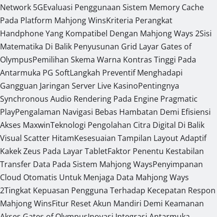
Network 5G
Evaluasi Penggunaan Sistem Memory Cache
Pada Platform Mahjong Wins
Kriteria Perangkat
Handphone Yang Kompatibel Dengan Mahjong Ways 2
Sisi
Matematika Di Balik Penyusunan Grid Layar Gates of
Olympus
Pemilihan Skema Warna Kontras Tinggi Pada
Antarmuka PG Soft
Langkah Preventif Menghadapi
Gangguan Jaringan Server Live Kasino
Pentingnya
Synchronous Audio Rendering Pada Engine Pragmatic
Play
Pengalaman Navigasi Bebas Hambatan Demi Efisiensi
Akses Maxwin
Teknologi Pengolahan Citra Digital Di Balik
Visual Scatter Hitam
Kesesuaian Tampilan Layout Adaptif
Kakek Zeus Pada Layar Tablet
Faktor Penentu Kestabilan
Transfer Data Pada Sistem Mahjong Ways
Penyimpanan
Cloud Otomatis Untuk Menjaga Data Mahjong Ways
2
Tingkat Kepuasan Pengguna Terhadap Kecepatan Respon
Mahjong Wins
Fitur Reset Akun Mandiri Demi Keamanan
Akses Gates of Olympus
Inovasi Integrasi Antarmuka