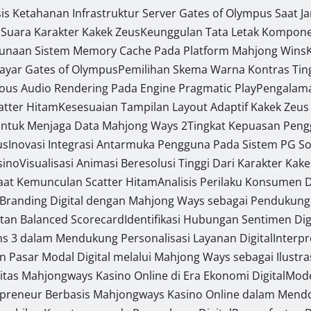
sis Ketahanan Infrastruktur Server Gates of Olympus Saat J
 Suara Karakter Kakek Zeus
Keunggulan Tata Letak Komponen
gunaan Sistem Memory Cache Pada Platform Mahjong Wins
Layar Gates of Olympus
Pemilihan Skema Warna Kontras Tin
ous Audio Rendering Pada Engine Pragmatic Play
Pengalama
catter Hitam
Kesesuaian Tampilan Layout Adaptif Kakek Zeus
ntuk Menjaga Data Mahjong Ways 2
Tingkat Kepuasan Pen
us
Inovasi Integrasi Antarmuka Pengguna Pada Sistem PG So
sino
Visualisasi Animasi Beresolusi Tinggi Dari Karakter Kak
Saat Kemunculan Scatter Hitam
Analisis Perilaku Konsumen 
i Branding Digital dengan Mahjong Ways sebagai Pendukung 
tan Balanced Scorecard
Identifikasi Hubungan Sentimen Digi
ins 3 dalam Mendukung Personalisasi Layanan Digital
Interp
an Pasar Modal Digital melalui Mahjong Ways sebagai Ilustra
itas Mahjongways Kasino Online di Era Ekonomi Digital
Mode
preneur Berbasis Mahjongways Kasino Online dalam Mendor