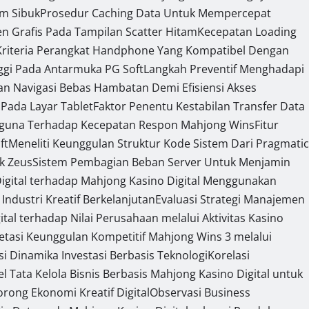
am Sibuk
Prosedur Caching Data Untuk Mempercepat
 Grafis Pada Tampilan Scatter Hitam
Kecepatan Loading
Kriteria Perangkat Handphone Yang Kompatibel Dengan
ggi Pada Antarmuka PG Soft
Langkah Preventif Menghadapi
n Navigasi Bebas Hambatan Demi Efisiensi Akses
 Pada Layar Tablet
Faktor Penentu Kestabilan Transfer Data
gguna Terhadap Kecepatan Respon Mahjong Wins
Fitur
ft
Meneliti Keunggulan Struktur Kode Sistem Dari Pragmatic
ek Zeus
Sistem Pembagian Beban Server Untuk Menjamin
Digital terhadap Mahjong Kasino Digital Menggunakan
Industri Kreatif Berkelanjutan
Evaluasi Strategi Manajemen
tal terhadap Nilai Perusahaan melalui Aktivitas Kasino
retasi Keunggulan Kompetitif Mahjong Wins 3 melalui
si Dinamika Investasi Berbasis Teknologi
Korelasi
l Tata Kelola Bisnis Berbasis Mahjong Kasino Digital untuk
ong Ekonomi Kreatif Digital
Observasi Business