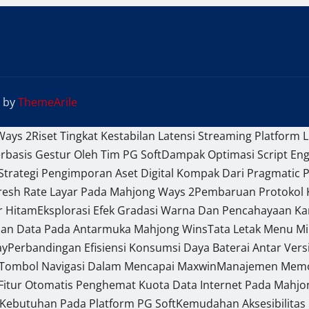
by
ThemeArile
Ways 2
Riset Tingkat Kestabilan Latensi Streaming Platform L
basis Gestur Oleh Tim PG Soft
Dampak Optimasi Script En
Strategi Pengimporan Aset Digital Kompak Dari Pragmatic P
efresh Rate Layar Pada Mahjong Ways 2
Pembaruan Protokol K
r Hitam
Eksplorasi Efek Gradasi Warna Dan Pencahayaan Ka
pan Data Pada Antarmuka Mahjong Wins
Tata Letak Menu Mi
ay
Perbandingan Efisiensi Konsumsi Daya Baterai Antar Ver
 Tombol Navigasi Dalam Mencapai Maxwin
Manajemen Memori
Fitur Otomatis Penghemat Kuota Data Internet Pada Mahjo
Kebutuhan Pada Platform PG Soft
Kemudahan Aksesibilitas