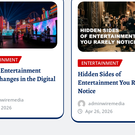
AINMENT
ENTERTAINMENT
Entertainment
Hidden Sides of
anges in the Digital
Entertainment You R
Notice
nwiremedia
adminwiremedia
, 2026
Apr 26, 2026