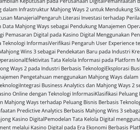
ambilan Keputusan pada Perusahaan Digital
Pemanfaatan B
dalam Infrastruktur Mahjong Ways 2 untuk Mendukung Skala
usan Manajerial
Pengaruh Literasi Investasi terhadap Per
n Data Mahjong Ways sebagai Pendukung Manajemen Opera
egi Pemasaran Digital pada Kasino Digital Menggunakan P
a Teknologi Informasi
Verifikasi Pengaruh User Experience t
ahjong Wins 3 sebagai Pendekatan Baru pada Industri Kreat
Operasional
Efektivitas Tata Kelola Informasi pada Platform
jong Ways 2 pada Industri Berbasis Teknologi
Eksplorasi Bu
najemen Pengetahuan menggunakan Mahjong Ways dalam Li
Teknologi
Integrasi Business Analytics dan Mahjong Ways 2
Kasino Online dengan Teknologi Informasi
Klasifikasi Peluan
dan Mahjong Ways terhadap Peluang Bisnis Berbasis Teknolo
aatan Predictive Analytics Berbasis Mahjong Wins 3 sebaga
ong Kasino Digital
Pemodelan Tata Kelola Digital menggu
t melalui Kasino Digital pada Era Ekonomi Berbasis Pla
an Strategi Diferensiasi Produk Digital dengan Pendekata