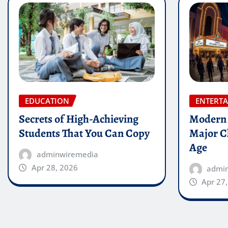
EDUCATION
ENTERT
Secrets of High-Achieving
Modern 
Students That You Can Copy
Major Ch
Age
adminwiremedia
Apr 28, 2026
admi
Apr 27