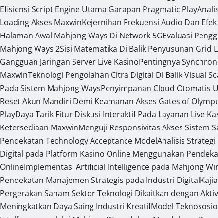
Efisiensi Script Engine Utama Garapan Pragmatic Play
Anali
Loading Akses Maxwin
Kejernihan Frekuensi Audio Dan Efek
Halaman Awal Mahjong Ways Di Network 5G
Evaluasi Peng
Mahjong Ways 2
Sisi Matematika Di Balik Penyusunan Grid 
Gangguan Jaringan Server Live Kasino
Pentingnya Synchron
Maxwin
Teknologi Pengolahan Citra Digital Di Balik Visual S
Pada Sistem Mahjong Ways
Penyimpanan Cloud Otomatis U
Reset Akun Mandiri Demi Keamanan Akses Gates of Olymp
Play
Daya Tarik Fitur Diskusi Interaktif Pada Layanan Live Ka
Ketersediaan Maxwin
Menguji Responsivitas Akses Sistem 
Pendekatan Technology Acceptance Model
Analisis Strateg
Digital pada Platform Kasino Online Menggunakan Pendeka
Online
Implementasi Artificial Intelligence pada Mahjong W
Pendekatan Manajemen Strategis pada Industri Digital
Kaji
Pergerakan Saham Sektor Teknologi Dikaitkan dengan Aktiv
Meningkatkan Daya Saing Industri Kreatif
Model Teknososio