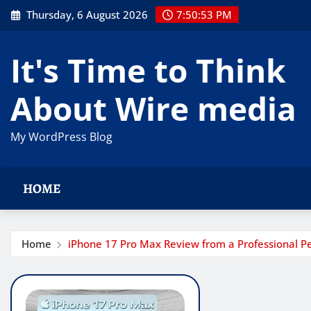
Skip
Thursday, 6 August 2026
7:50:54 PM
to
content
It's Time to Think
About Wire media
My WordPress Blog
HOME
Home
iPhone 17 Pro Max Review from a Professional P