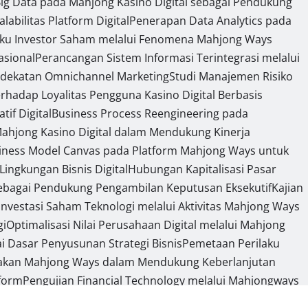
ig Data pada Mahjong Kasino Digital sebagai Pendukung
bilitas Platform Digital
Penerapan Data Analytics pada
ilaku Investor Saham melalui Fenomena Mahjong Ways
sional
Perancangan Sistem Informasi Terintegrasi melalui
endekatan Omnichannel Marketing
Studi Manajemen Risiko
erhadap Loyalitas Pengguna Kasino Digital Berbasis
if Digital
Business Process Reengineering pada
 Mahjong Kasino Digital dalam Mendukung Kinerja
siness Model Canvas pada Platform Mahjong Ways untuk
ngkungan Bisnis Digital
Hubungan Kapitalisasi Pasar
 sebagai Pendukung Pengambilan Keputusan Eksekutif
Kajian
g Investasi Saham Teknologi melalui Aktivitas Mahjong Ways
gi
Optimalisasi Nilai Perusahaan Digital melalui Mahjong
i Dasar Penyusunan Strategi Bisnis
Pemetaan Perilaku
nakan Mahjong Ways dalam Mendukung Keberlanjutan
tform
Pengujian Financial Technology melalui Mahjongways
n Mahjong Wins 3
Segmentasi Kapabilitas Sistem Informasi