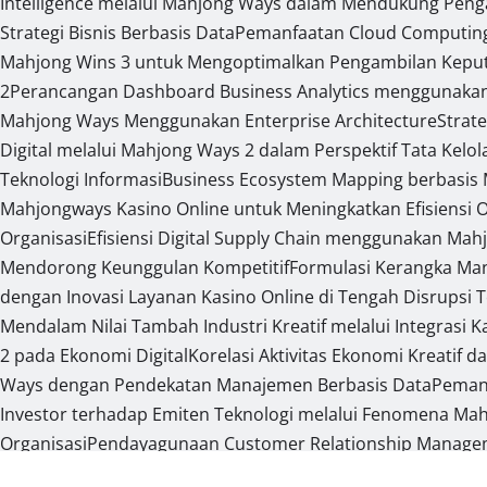
Intelligence melalui Mahjong Ways dalam Mendukung Peng
Strategi Bisnis Berbasis Data
Pemanfaatan Cloud Computing 
Mahjong Wins 3 untuk Mengoptimalkan Pengambilan Keput
2
Perancangan Dashboard Business Analytics menggunaka
Mahjong Ways Menggunakan Enterprise Architecture
Strat
Digital melalui Mahjong Ways 2 dalam Perspektif Tata Kelol
Teknologi Informasi
Business Ecosystem Mapping berbasis M
Mahjongways Kasino Online untuk Meningkatkan Efisiensi 
Organisasi
Efisiensi Digital Supply Chain menggunakan Mah
Mendorong Keunggulan Kompetitif
Formulasi Kerangka Ma
dengan Inovasi Layanan Kasino Online di Tengah Disrupsi 
Mendalam Nilai Tambah Industri Kreatif melalui Integrasi 
2 pada Ekonomi Digital
Korelasi Aktivitas Ekonomi Kreatif 
Ways dengan Pendekatan Manajemen Berbasis Data
Pemanf
Investor terhadap Emiten Teknologi melalui Fenomena Mahj
Organisasi
Pendayagunaan Customer Relationship Managemen
Kasino Online sebagai Bagian dari Ekonomi Modern
Perumus