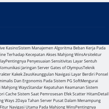
ive Kasino
Sistem Manajemen Algoritma Beban Kerja Pada
gine Terhadap Kecepatan Akses Mahjong Wins
Arsitektur
lay
Pentingnya Penyesuaian Sensitivitas Layar Sentuh
omunikasi Jaringan Server Gates of Olympus
Teknik
rakter Kakek Zeus
Keunggulan Navigasi Layar Berdiri Ponsel
nimalis Dan Ergonomis Pada Sistem PG Soft
Mengurai
si Mahjong Ways
Standar Kepatuhan Keamanan Sistem
 Cache Sistem Saat Pemrosesan Efek Scatter Hitam
Detail
ng Ways 2
Daya Tahan Server Pusat Dalam Menampung
 Fitur Navigasi Utama Pada Mahjong Wins
Pentingnya