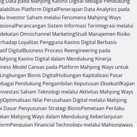
ig Data pada Mahjong Kasino Digital sebagai Pendukung
bilitas Platform Digital
Penerapan Data Analytics pada
ilaku Investor Saham melalui Fenomena Mahjong Ways
sional
Perancangan Sistem Informasi Terintegrasi melalui
endekatan Omnichannel Marketing
Studi Manajemen Risiko
erhadap Loyalitas Pengguna Kasino Digital Berbasis
if Digital
Business Process Reengineering pada
 Mahjong Kasino Digital dalam Mendukung Kinerja
siness Model Canvas pada Platform Mahjong Ways untuk
ngkungan Bisnis Digital
Hubungan Kapitalisasi Pasar
 sebagai Pendukung Pengambilan Keputusan Eksekutif
Kajian
g Investasi Saham Teknologi melalui Aktivitas Mahjong Ways
gi
Optimalisasi Nilai Perusahaan Digital melalui Mahjong
i Dasar Penyusunan Strategi Bisnis
Pemetaan Perilaku
nakan Mahjong Ways dalam Mendukung Keberlanjutan
tform
Pengujian Financial Technology melalui Mahjongways
n Mahjong Wins 3
Segmentasi Kapabilitas Sistem Informasi