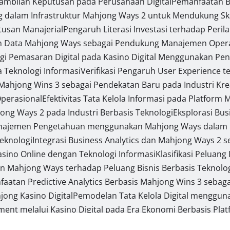
ambilan Keputusan pada Perusahaan Digital
Pemanfaatan B
dalam Infrastruktur Mahjong Ways 2 untuk Mendukung Skala
usan Manajerial
Pengaruh Literasi Investasi terhadap Per
n Data Mahjong Ways sebagai Pendukung Manajemen Opera
egi Pemasaran Digital pada Kasino Digital Menggunakan P
a Teknologi Informasi
Verifikasi Pengaruh User Experience t
ahjong Wins 3 sebagai Pendekatan Baru pada Industri Kreat
Operasional
Efektivitas Tata Kelola Informasi pada Platform
jong Ways 2 pada Industri Berbasis Teknologi
Eksplorasi Bu
najemen Pengetahuan menggunakan Mahjong Ways dalam Li
Teknologi
Integrasi Business Analytics dan Mahjong Ways 2
Kasino Online dengan Teknologi Informasi
Klasifikasi Peluan
dan Mahjong Ways terhadap Peluang Bisnis Berbasis Teknolo
aatan Predictive Analytics Berbasis Mahjong Wins 3 sebaga
ong Kasino Digital
Pemodelan Tata Kelola Digital menggu
t melalui Kasino Digital pada Era Ekonomi Berbasis Pla
an Strategi Diferensiasi Produk Digital dengan Pendekata