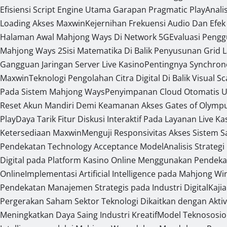
Efisiensi Script Engine Utama Garapan Pragmatic Play
Anali
Loading Akses Maxwin
Kejernihan Frekuensi Audio Dan Efek
Halaman Awal Mahjong Ways Di Network 5G
Evaluasi Peng
Mahjong Ways 2
Sisi Matematika Di Balik Penyusunan Grid 
Gangguan Jaringan Server Live Kasino
Pentingnya Synchron
Maxwin
Teknologi Pengolahan Citra Digital Di Balik Visual S
Pada Sistem Mahjong Ways
Penyimpanan Cloud Otomatis U
Reset Akun Mandiri Demi Keamanan Akses Gates of Olymp
Play
Daya Tarik Fitur Diskusi Interaktif Pada Layanan Live Ka
Ketersediaan Maxwin
Menguji Responsivitas Akses Sistem 
Pendekatan Technology Acceptance Model
Analisis Strateg
Digital pada Platform Kasino Online Menggunakan Pendeka
Online
Implementasi Artificial Intelligence pada Mahjong W
Pendekatan Manajemen Strategis pada Industri Digital
Kaji
Pergerakan Saham Sektor Teknologi Dikaitkan dengan Aktiv
Meningkatkan Daya Saing Industri Kreatif
Model Teknososio