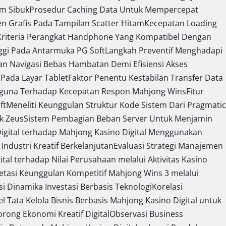
am Sibuk
Prosedur Caching Data Untuk Mempercepat
 Grafis Pada Tampilan Scatter Hitam
Kecepatan Loading
Kriteria Perangkat Handphone Yang Kompatibel Dengan
ggi Pada Antarmuka PG Soft
Langkah Preventif Menghadapi
n Navigasi Bebas Hambatan Demi Efisiensi Akses
 Pada Layar Tablet
Faktor Penentu Kestabilan Transfer Data
gguna Terhadap Kecepatan Respon Mahjong Wins
Fitur
ft
Meneliti Keunggulan Struktur Kode Sistem Dari Pragmatic
ek Zeus
Sistem Pembagian Beban Server Untuk Menjamin
Digital terhadap Mahjong Kasino Digital Menggunakan
Industri Kreatif Berkelanjutan
Evaluasi Strategi Manajemen
tal terhadap Nilai Perusahaan melalui Aktivitas Kasino
retasi Keunggulan Kompetitif Mahjong Wins 3 melalui
si Dinamika Investasi Berbasis Teknologi
Korelasi
l Tata Kelola Bisnis Berbasis Mahjong Kasino Digital untuk
ong Ekonomi Kreatif Digital
Observasi Business