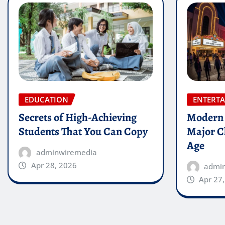
EDUCATION
ENTERT
Secrets of High-Achieving
Modern 
Students That You Can Copy
Major Ch
Age
adminwiremedia
Apr 28, 2026
admi
Apr 27