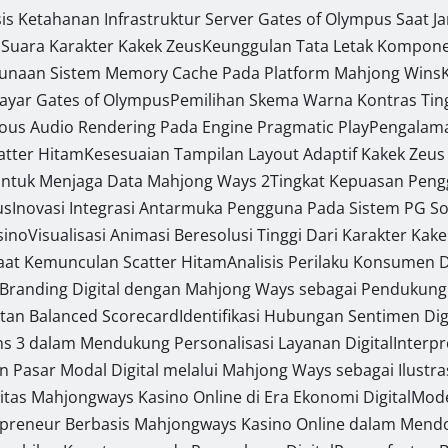
sis Ketahanan Infrastruktur Server Gates of Olympus Saat J
 Suara Karakter Kakek Zeus
Keunggulan Tata Letak Komponen
gunaan Sistem Memory Cache Pada Platform Mahjong Wins
Layar Gates of Olympus
Pemilihan Skema Warna Kontras Tin
ous Audio Rendering Pada Engine Pragmatic Play
Pengalama
catter Hitam
Kesesuaian Tampilan Layout Adaptif Kakek Zeus
ntuk Menjaga Data Mahjong Ways 2
Tingkat Kepuasan Pen
us
Inovasi Integrasi Antarmuka Pengguna Pada Sistem PG So
sino
Visualisasi Animasi Beresolusi Tinggi Dari Karakter Kak
Saat Kemunculan Scatter Hitam
Analisis Perilaku Konsumen 
i Branding Digital dengan Mahjong Ways sebagai Pendukung 
tan Balanced Scorecard
Identifikasi Hubungan Sentimen Digi
ins 3 dalam Mendukung Personalisasi Layanan Digital
Interp
an Pasar Modal Digital melalui Mahjong Ways sebagai Ilustra
itas Mahjongways Kasino Online di Era Ekonomi Digital
Mode
preneur Berbasis Mahjongways Kasino Online dalam Mendor