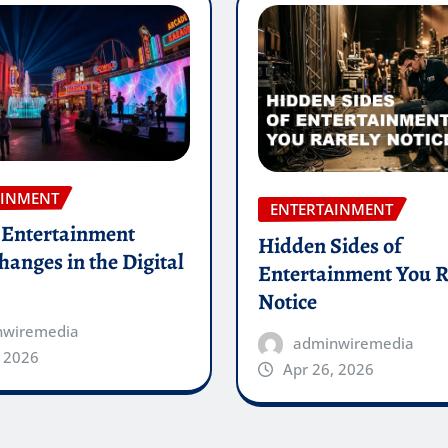
AINMENT
ENTERTAINMENT
Entertainment
Hidden Sides of
anges in the Digital
Entertainment You R
Notice
nwiremedia
adminwiremedia
, 2026
Apr 26, 2026