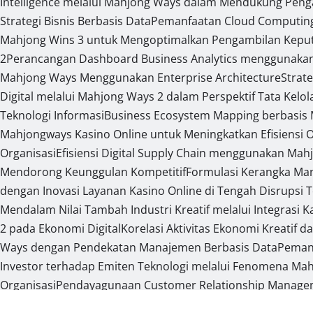
Intelligence melalui Mahjong Ways dalam Mendukung Peng
Strategi Bisnis Berbasis Data
Pemanfaatan Cloud Computing 
Mahjong Wins 3 untuk Mengoptimalkan Pengambilan Keput
2
Perancangan Dashboard Business Analytics menggunaka
Mahjong Ways Menggunakan Enterprise Architecture
Strat
Digital melalui Mahjong Ways 2 dalam Perspektif Tata Kelol
Teknologi Informasi
Business Ecosystem Mapping berbasis M
Mahjongways Kasino Online untuk Meningkatkan Efisiensi 
Organisasi
Efisiensi Digital Supply Chain menggunakan Mah
Mendorong Keunggulan Kompetitif
Formulasi Kerangka Ma
dengan Inovasi Layanan Kasino Online di Tengah Disrupsi 
Mendalam Nilai Tambah Industri Kreatif melalui Integrasi 
2 pada Ekonomi Digital
Korelasi Aktivitas Ekonomi Kreatif 
Ways dengan Pendekatan Manajemen Berbasis Data
Pemanf
Investor terhadap Emiten Teknologi melalui Fenomena Mahj
Organisasi
Pendayagunaan Customer Relationship Managemen
Kasino Online sebagai Bagian dari Ekonomi Modern
Perumus