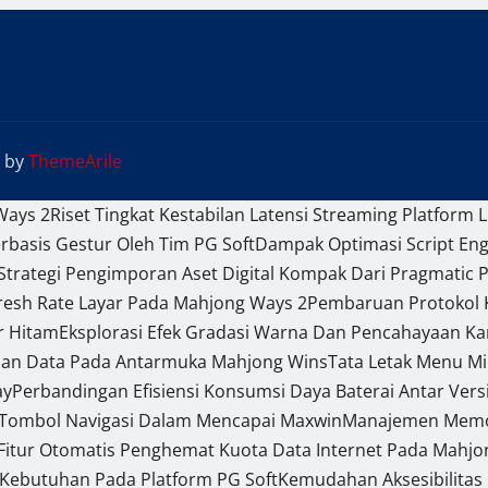
by
ThemeArile
Ways 2
Riset Tingkat Kestabilan Latensi Streaming Platform L
basis Gestur Oleh Tim PG Soft
Dampak Optimasi Script En
Strategi Pengimporan Aset Digital Kompak Dari Pragmatic P
efresh Rate Layar Pada Mahjong Ways 2
Pembaruan Protokol K
r Hitam
Eksplorasi Efek Gradasi Warna Dan Pencahayaan Ka
pan Data Pada Antarmuka Mahjong Wins
Tata Letak Menu Mi
ay
Perbandingan Efisiensi Konsumsi Daya Baterai Antar Ver
 Tombol Navigasi Dalam Mencapai Maxwin
Manajemen Memori
Fitur Otomatis Penghemat Kuota Data Internet Pada Mahjo
Kebutuhan Pada Platform PG Soft
Kemudahan Aksesibilitas