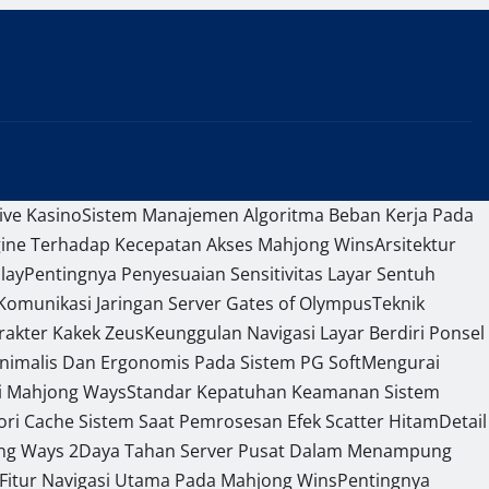
ive Kasino
Sistem Manajemen Algoritma Beban Kerja Pada
gine Terhadap Kecepatan Akses Mahjong Wins
Arsitektur
lay
Pentingnya Penyesuaian Sensitivitas Layar Sentuh
omunikasi Jaringan Server Gates of Olympus
Teknik
rakter Kakek Zeus
Keunggulan Navigasi Layar Berdiri Ponsel
nimalis Dan Ergonomis Pada Sistem PG Soft
Mengurai
si Mahjong Ways
Standar Kepatuhan Keamanan Sistem
 Cache Sistem Saat Pemrosesan Efek Scatter Hitam
Detail
ng Ways 2
Daya Tahan Server Pusat Dalam Menampung
 Fitur Navigasi Utama Pada Mahjong Wins
Pentingnya