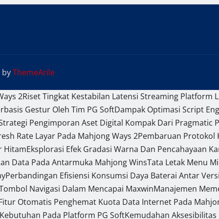
by
ThemeArile
Ways 2
Riset Tingkat Kestabilan Latensi Streaming Platform L
basis Gestur Oleh Tim PG Soft
Dampak Optimasi Script En
Strategi Pengimporan Aset Digital Kompak Dari Pragmatic P
efresh Rate Layar Pada Mahjong Ways 2
Pembaruan Protokol K
r Hitam
Eksplorasi Efek Gradasi Warna Dan Pencahayaan Ka
pan Data Pada Antarmuka Mahjong Wins
Tata Letak Menu Mi
ay
Perbandingan Efisiensi Konsumsi Daya Baterai Antar Ver
 Tombol Navigasi Dalam Mencapai Maxwin
Manajemen Memori
Fitur Otomatis Penghemat Kuota Data Internet Pada Mahjo
Kebutuhan Pada Platform PG Soft
Kemudahan Aksesibilitas