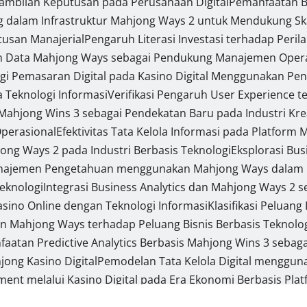
ambilan Keputusan pada Perusahaan Digital
Pemanfaatan B
dalam Infrastruktur Mahjong Ways 2 untuk Mendukung Skala
usan Manajerial
Pengaruh Literasi Investasi terhadap Per
n Data Mahjong Ways sebagai Pendukung Manajemen Opera
egi Pemasaran Digital pada Kasino Digital Menggunakan P
a Teknologi Informasi
Verifikasi Pengaruh User Experience t
ahjong Wins 3 sebagai Pendekatan Baru pada Industri Kreat
Operasional
Efektivitas Tata Kelola Informasi pada Platform
jong Ways 2 pada Industri Berbasis Teknologi
Eksplorasi Bu
najemen Pengetahuan menggunakan Mahjong Ways dalam Li
Teknologi
Integrasi Business Analytics dan Mahjong Ways 2
Kasino Online dengan Teknologi Informasi
Klasifikasi Peluan
dan Mahjong Ways terhadap Peluang Bisnis Berbasis Teknolo
aatan Predictive Analytics Berbasis Mahjong Wins 3 sebaga
ong Kasino Digital
Pemodelan Tata Kelola Digital menggu
t melalui Kasino Digital pada Era Ekonomi Berbasis Pla
an Strategi Diferensiasi Produk Digital dengan Pendekata