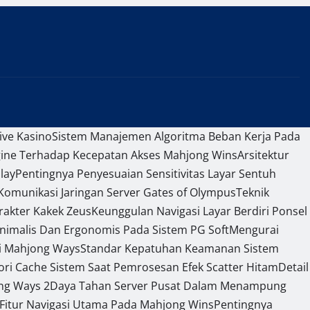
ive Kasino
Sistem Manajemen Algoritma Beban Kerja Pada
gine Terhadap Kecepatan Akses Mahjong Wins
Arsitektur
lay
Pentingnya Penyesuaian Sensitivitas Layar Sentuh
omunikasi Jaringan Server Gates of Olympus
Teknik
rakter Kakek Zeus
Keunggulan Navigasi Layar Berdiri Ponsel
nimalis Dan Ergonomis Pada Sistem PG Soft
Mengurai
si Mahjong Ways
Standar Kepatuhan Keamanan Sistem
 Cache Sistem Saat Pemrosesan Efek Scatter Hitam
Detail
ng Ways 2
Daya Tahan Server Pusat Dalam Menampung
 Fitur Navigasi Utama Pada Mahjong Wins
Pentingnya