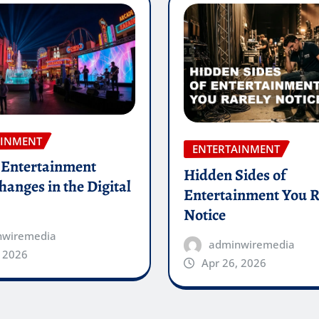
AINMENT
ENTERTAINMENT
Entertainment
Hidden Sides of
anges in the Digital
Entertainment You R
Notice
nwiremedia
adminwiremedia
, 2026
Apr 26, 2026