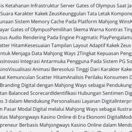
sis Ketahanan Infrastruktur Server Gates of Olympus Saat J
 Suara Karakter Kakek Zeus
Keunggulan Tata Letak Komponen
gunaan Sistem Memory Cache Pada Platform Mahjong Wins
Layar Gates of Olympus
Pemilihan Skema Warna Kontras Tin
ous Audio Rendering Pada Engine Pragmatic Play
Pengalama
catter Hitam
Kesesuaian Tampilan Layout Adaptif Kakek Zeus
ntuk Menjaga Data Mahjong Ways 2
Tingkat Kepuasan Pen
us
Inovasi Integrasi Antarmuka Pengguna Pada Sistem PG So
sino
Visualisasi Animasi Beresolusi Tinggi Dari Karakter Kak
Saat Kemunculan Scatter Hitam
Analisis Perilaku Konsumen 
i Branding Digital dengan Mahjong Ways sebagai Pendukung 
tan Balanced Scorecard
Identifikasi Hubungan Sentimen Digi
ins 3 dalam Mendukung Personalisasi Layanan Digital
Interp
an Pasar Modal Digital melalui Mahjong Ways sebagai Ilustra
itas Mahjongways Kasino Online di Era Ekonomi Digital
Mode
preneur Berbasis Mahjongways Kasino Online dalam Mendor