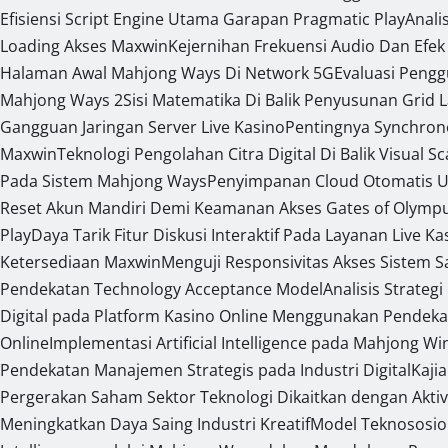
Efisiensi Script Engine Utama Garapan Pragmatic Play
Anali
Loading Akses Maxwin
Kejernihan Frekuensi Audio Dan Efek
Halaman Awal Mahjong Ways Di Network 5G
Evaluasi Peng
Mahjong Ways 2
Sisi Matematika Di Balik Penyusunan Grid 
Gangguan Jaringan Server Live Kasino
Pentingnya Synchron
Maxwin
Teknologi Pengolahan Citra Digital Di Balik Visual S
Pada Sistem Mahjong Ways
Penyimpanan Cloud Otomatis U
Reset Akun Mandiri Demi Keamanan Akses Gates of Olymp
Play
Daya Tarik Fitur Diskusi Interaktif Pada Layanan Live Ka
Ketersediaan Maxwin
Menguji Responsivitas Akses Sistem 
Pendekatan Technology Acceptance Model
Analisis Strateg
Digital pada Platform Kasino Online Menggunakan Pendeka
Online
Implementasi Artificial Intelligence pada Mahjong W
Pendekatan Manajemen Strategis pada Industri Digital
Kaji
Pergerakan Saham Sektor Teknologi Dikaitkan dengan Aktiv
Meningkatkan Daya Saing Industri Kreatif
Model Teknososio