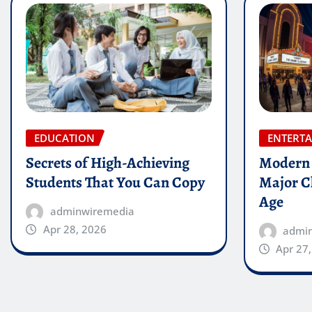
EDUCATION
ENTERT
Secrets of High-Achieving
Modern 
Students That You Can Copy
Major Ch
Age
adminwiremedia
Apr 28, 2026
admi
Apr 27