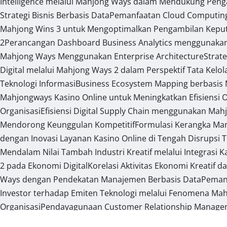
Intelligence melalui Mahjong Ways dalam Mendukung Peng
Strategi Bisnis Berbasis Data
Pemanfaatan Cloud Computing 
Mahjong Wins 3 untuk Mengoptimalkan Pengambilan Keput
2
Perancangan Dashboard Business Analytics menggunaka
Mahjong Ways Menggunakan Enterprise Architecture
Strat
Digital melalui Mahjong Ways 2 dalam Perspektif Tata Kelol
Teknologi Informasi
Business Ecosystem Mapping berbasis M
Mahjongways Kasino Online untuk Meningkatkan Efisiensi 
Organisasi
Efisiensi Digital Supply Chain menggunakan Mah
Mendorong Keunggulan Kompetitif
Formulasi Kerangka Ma
dengan Inovasi Layanan Kasino Online di Tengah Disrupsi 
Mendalam Nilai Tambah Industri Kreatif melalui Integrasi 
2 pada Ekonomi Digital
Korelasi Aktivitas Ekonomi Kreatif 
Ways dengan Pendekatan Manajemen Berbasis Data
Pemanf
Investor terhadap Emiten Teknologi melalui Fenomena Mahj
Organisasi
Pendayagunaan Customer Relationship Managemen
Kasino Online sebagai Bagian dari Ekonomi Modern
Perumus