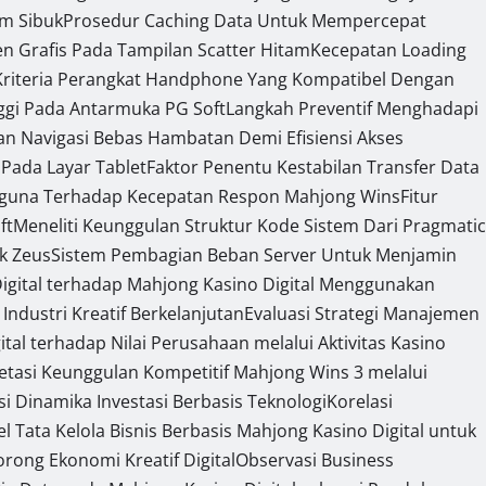
am Sibuk
Prosedur Caching Data Untuk Mempercepat
 Grafis Pada Tampilan Scatter Hitam
Kecepatan Loading
Kriteria Perangkat Handphone Yang Kompatibel Dengan
ggi Pada Antarmuka PG Soft
Langkah Preventif Menghadapi
n Navigasi Bebas Hambatan Demi Efisiensi Akses
 Pada Layar Tablet
Faktor Penentu Kestabilan Transfer Data
gguna Terhadap Kecepatan Respon Mahjong Wins
Fitur
ft
Meneliti Keunggulan Struktur Kode Sistem Dari Pragmatic
ek Zeus
Sistem Pembagian Beban Server Untuk Menjamin
Digital terhadap Mahjong Kasino Digital Menggunakan
Industri Kreatif Berkelanjutan
Evaluasi Strategi Manajemen
tal terhadap Nilai Perusahaan melalui Aktivitas Kasino
retasi Keunggulan Kompetitif Mahjong Wins 3 melalui
si Dinamika Investasi Berbasis Teknologi
Korelasi
l Tata Kelola Bisnis Berbasis Mahjong Kasino Digital untuk
ong Ekonomi Kreatif Digital
Observasi Business