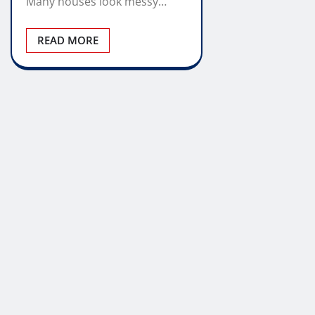
Many houses look messy…
READ MORE