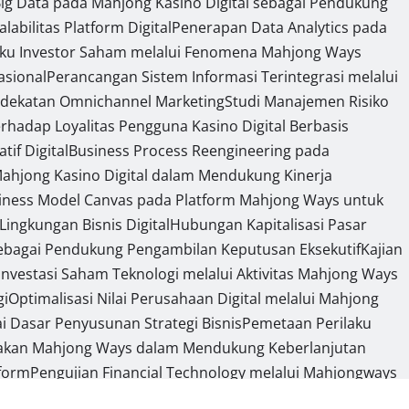
ig Data pada Mahjong Kasino Digital sebagai Pendukung
bilitas Platform Digital
Penerapan Data Analytics pada
ilaku Investor Saham melalui Fenomena Mahjong Ways
sional
Perancangan Sistem Informasi Terintegrasi melalui
endekatan Omnichannel Marketing
Studi Manajemen Risiko
erhadap Loyalitas Pengguna Kasino Digital Berbasis
if Digital
Business Process Reengineering pada
 Mahjong Kasino Digital dalam Mendukung Kinerja
siness Model Canvas pada Platform Mahjong Ways untuk
ngkungan Bisnis Digital
Hubungan Kapitalisasi Pasar
 sebagai Pendukung Pengambilan Keputusan Eksekutif
Kajian
g Investasi Saham Teknologi melalui Aktivitas Mahjong Ways
gi
Optimalisasi Nilai Perusahaan Digital melalui Mahjong
i Dasar Penyusunan Strategi Bisnis
Pemetaan Perilaku
nakan Mahjong Ways dalam Mendukung Keberlanjutan
tform
Pengujian Financial Technology melalui Mahjongways
n Mahjong Wins 3
Segmentasi Kapabilitas Sistem Informasi